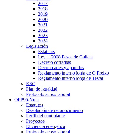
2017
2018
2019
2020
2021
2022
2023
2024
Legislación
Estatutos
Ley 112008 Pesca de Galicia
Decreto cofradías
Decreto artes y aparellos
Reglamento interno lonja de O Freixo
Reglamento interno lonja de Testal
RSC
Plan de igualdad
Protocolo acoso laboral
OPP95-Noia
Estatutos
Resolución de reconocimiento
Perfil del contratante
Proyectos
Eficiencia energética
Protocolo acoso laboral