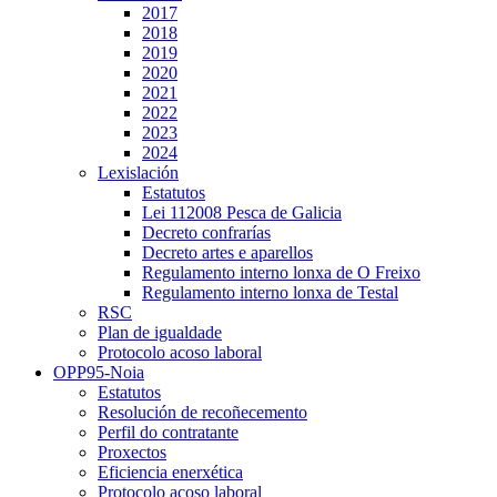
2017
2018
2019
2020
2021
2022
2023
2024
Lexislación
Estatutos
Lei 112008 Pesca de Galicia
Decreto confrarías
Decreto artes e aparellos
Regulamento interno lonxa de O Freixo
Regulamento interno lonxa de Testal
RSC
Plan de igualdade
Protocolo acoso laboral
OPP95-Noia
Estatutos
Resolución de recoñecemento
Perfil do contratante
Proxectos
Eficiencia enerxética
Protocolo acoso laboral