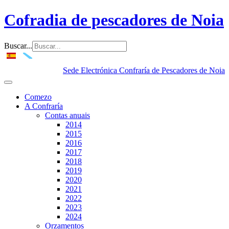
Cofradia de pescadores de Noia
Buscar...
Sede Electrónica Confraría de Pescadores de Noia
Comezo
A Confraría
Contas anuais
2014
2015
2016
2017
2018
2019
2020
2021
2022
2023
2024
Orzamentos