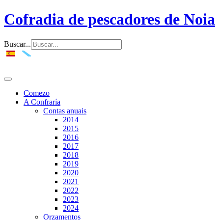
Cofradia de pescadores de Noia
Buscar...
Comezo
A Confraría
Contas anuais
2014
2015
2016
2017
2018
2019
2020
2021
2022
2023
2024
Orzamentos