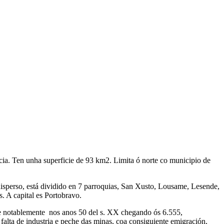
ia. Ten unha superficie de 93 km2. Limita ó norte co municipio de
disperso, está dividido en 7 parroquias, San Xusto, Lousame, Lesende,
. A capital es Portobravo.
e notablemente
nos anos
50 del s. XX chegando ós 6.555,
alta de industria e peche das minas, coa consiguiente emigración,