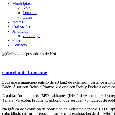
Municipios
Noia
Lousame
Outes
Novas
Cotizacións
Anuncios
valober.gal
Fotos
Contacto
Concello de Lousame
Lousame é municipio galego de 93 km2 de extensión, pertence á comar
Brión, ó sur con Boiro e Rianxo, e ó este con Rois y Dodro a oeste c
A población actual é de 3493 habitantes (INE 1 de Enero de 2013) rep
Tállara, Vilacoba, Fruime, Camboño, que agrupan 75 núcleos de pobla
Na gráfica de evolución de población de Lousame dende o s.XIX, apr
coincidindo coa maior época de apoxeo na explotación de das Minas de