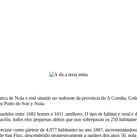
ca de Noia e está situado no sudoeste da provincia de A Coruña, Galic
on Porto do Son y Noia.
artidos entre 1682 homes e 1811 ,mulleres. O tipo de hábitat e rural e 
ción, todos elos pequenas aldeas que non sobrepasan os 250 habitantes
eciase como pártese de 4.977 habitantes no ano 1887, incrementándos
 San Finx, descendendo progresivamente a partires dos anos 50, pola f