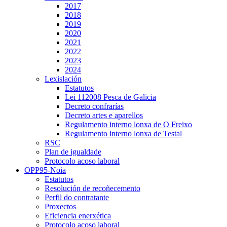
2017
2018
2019
2020
2021
2022
2023
2024
Lexislación
Estatutos
Lei 112008 Pesca de Galicia
Decreto confrarías
Decreto artes e aparellos
Regulamento interno lonxa de O Freixo
Regulamento interno lonxa de Testal
RSC
Plan de igualdade
Protocolo acoso laboral
OPP95-Noia
Estatutos
Resolución de recoñecemento
Perfil do contratante
Proxectos
Eficiencia enerxética
Protocolo acoso laboral