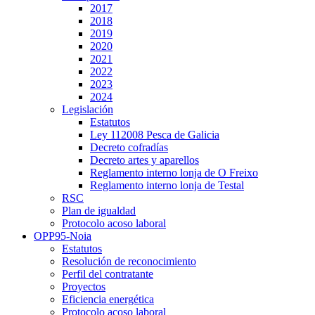
2017
2018
2019
2020
2021
2022
2023
2024
Legislación
Estatutos
Ley 112008 Pesca de Galicia
Decreto cofradías
Decreto artes y aparellos
Reglamento interno lonja de O Freixo
Reglamento interno lonja de Testal
RSC
Plan de igualdad
Protocolo acoso laboral
OPP95-Noia
Estatutos
Resolución de reconocimiento
Perfil del contratante
Proyectos
Eficiencia energética
Protocolo acoso laboral