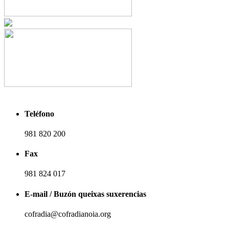
Teléfono
981 820 200
Fax
981 824 017
E-mail / Buzón queixas suxerencias
cofradia@cofradianoia.org